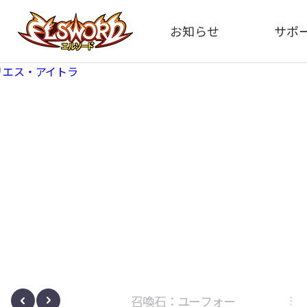
お知らせ
サポ
全体
FA
告知
お問い
アップデート
イメ
イベント
動
ボサノヴァ
召喚石：ユーフォー