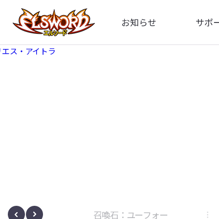
お知らせ
サポ
全体
FA
告知
お問い
アップデート
イメ
イベント
動
ボサノヴァ
召喚石：ユーフォー