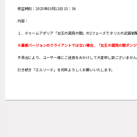
修正時刻：2025年03月12日 15：36
内容：
１．ドゥームアポリア「女王の謁見の間」の2フェーズでタリスの武器狙
※最新バージョンのクライアントではない場合、「
女王の謁見の間ダンジ
不具合により、ユーザー様にご迷惑をおかけして大変申し訳ございません
引き続き「エルソード」を何卒よろしくお願いいたします。