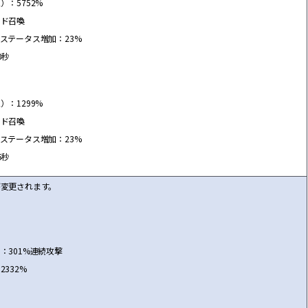
）：5752%
ー
ド召喚
ステ
ー
タス
増
加：23%
0秒
）：1299%
ー
ド召喚
ステ
ー
タス
増
加：23%
5秒
が
変
更されます。
：301%連
続
攻
撃
332%