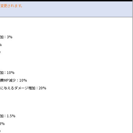
が
変
更されます。
加：3%
%
秒
加：10%
費MP減少：10%
スに
与
えるダメ
ー
ジ
増
加：20%
加：1.5%
3%
秒