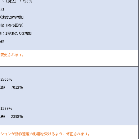
下（魔法）：756%
の力
プ速度20%
増
加
吸
収
（MP5回復）
量：1秒あたり3
増
加
5秒
が
変
更されます。
506%
法）：7012%
199%
法）：2398%
ー
ションが動作速度の影響を受けるように修正されます。