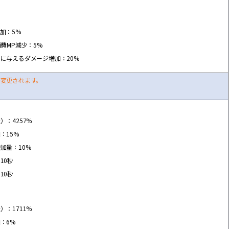
加：5%
消費MP減少：5%
スに
与
えるダメ
ー
ジ
増
加：20%
が
変
更されます。
）：4257%
：15%
増
加量：10%
10秒
10秒
）：1711%
：6%