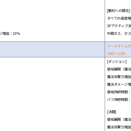
[勝利への
闘
志]
すべての速度
増
SPアクティブ
ジ
増
加：20%
中間ボス、ボ
ク
ー
ルタイム
30秒→22秒
[ダンジョン]
領域展開（魔法
魔法攻
撃
力
増
加
魔法ダメ
ー
ジ
領域持
続
時間：
バフ持
続
時間：
[決
闘
]
領域展開（魔法
魔法攻
撃
力
増
加