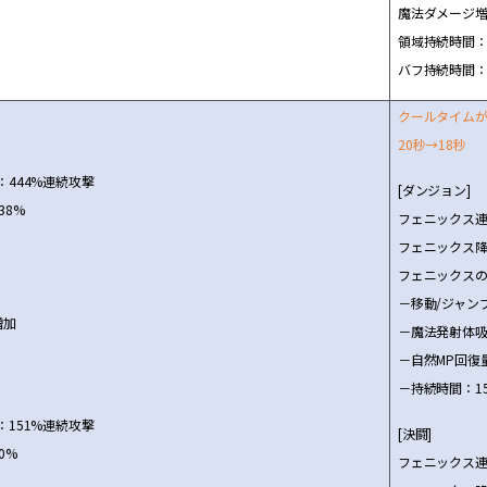
魔法ダメ
ー
ジ
領域持
続
時間：
バフ持
続
時間：
ク
ー
ルタイム
20秒→18秒
：444%連
続
攻
撃
[ダンジョン]
38%
フェニックス
フェニックス降
フェニックス
－移動/ジャン
増
加
－魔法
発
射体
－自然MP回復
－持
続
時間：1
：151%連
続
攻
撃
[決
闘
]
0%
フェニックス