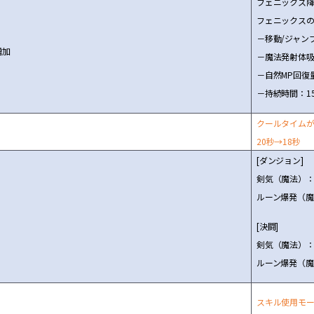
フェニックス降
フェニックス
－移動/ジャン
増
加
－魔法
発
射体
－自然MP回復
－持
続
時間：1
ク
ー
ルタイム
20秒→18秒
[ダンジョン]
剣気
（魔法）：3
ル
ー
ン爆
発
（魔
[決
闘
]
剣気
（魔法）：1
ル
ー
ン爆
発
（魔
スキル使用モ