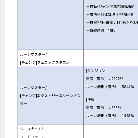
－移動/ジャンプ速度20%
増
加
－魔法
発
射体吸
収
（MP5回復）
－自然MP回復量：1秒あたり3
－持
続
時間：15秒
ル
ー
ンマスタ
ー
/
[チェンジ]フェニックスタロン
[ダンジョン]
剣気
（魔法）：2922%
ル
ー
ン爆
発
（魔法）：5844%
ル
ー
ンマスタ
ー
/
[チェンジ]エクストリ
ー
ムル
ー
ンバス
[決
闘
]
タ
ー
剣気
（魔法）：999%
ル
ー
ン爆
発
（魔法）：1998%
シ
ー
スナイト/
ソ
ー
ドフォ
ー
ル