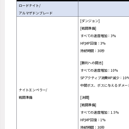
ロ
ー
ドナイト/
アルマゲドンブレ
ー
ド
[ダンジョン]
[
戦闘
準備]
すべての速度
増
加：3%
HP,MP回復：3%
持
続
時間：30秒
[勝利への
闘
志]
すべての速度
増
加：10%
SPアクティブ消費MP減少：10
中間ボス、ボスに
与
えるダメ
ー
ナイトエンペラ
ー
/
戦闘
準備
[決
闘
]
[
戦闘
準備]
すべての速度
増
加：1.5%
HP,MP回復：1%
持
続
時間：30秒