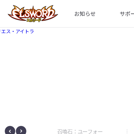
お知らせ
サポ
全体
FA
告知
お問い
アップデート
イメ
イベント
動
ボサノヴァ
召喚石：ユーフォー