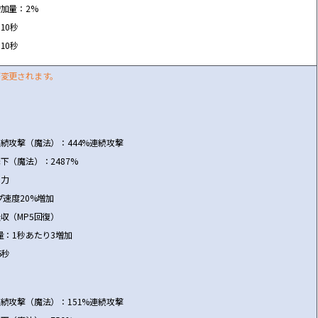
増
加量：2%
10秒
10秒
が
変
更されます。
連
続
攻
撃
（魔法）：444%連
続
攻
撃
下（魔法）：2487%
の力
プ速度20%
増
加
吸
収
（MP5回復）
量：1秒あたり3
増
加
5秒
連
続
攻
撃
（魔法）：151%連
続
攻
撃