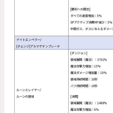
[勝利への
闘
志]
すべての速度
増
加：5%
SPアクティブ消費MP減少：5%
中間ボス、ボスに
与
えるダメ
ー
ナイトエンペラ
ー
/
[チェンジ]アルマゲドンブレ
ー
ド
[ダンジョン]
領域展開（魔法）：3702%
魔法攻
撃
力
増
加：15%
魔法ダメ
ー
ジ
増
加量：10%
領域持
続
時間：10秒
バフ持
続
時間：10秒
ル
ー
ンスレイヤ
ー
/
ル
ー
ンの領域
[決
闘
]
領域展開（魔法）：1488%
魔法攻
撃
力
増
加：6%