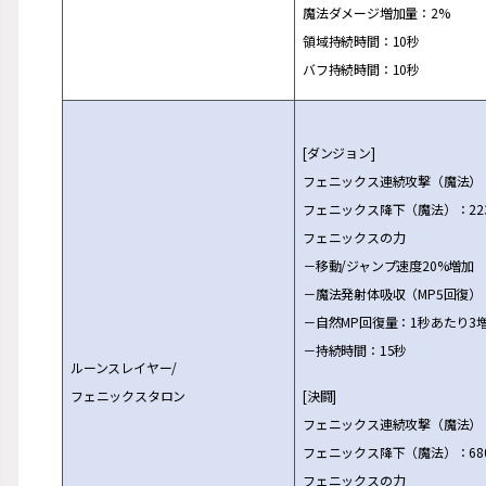
魔法ダメ
ー
ジ
増
加量：2%
領域持
続
時間：10秒
バフ持
続
時間：10秒
[ダンジョン]
フェニックス連
続
攻
撃
（魔法）
フェニックス降下（魔法）：22
フェニックスの力
－移動/ジャンプ速度20%
増
加
－魔法
発
射体吸
収
（MP5回復）
－自然MP回復量：1秒あたり3
－持
続
時間：15秒
ル
ー
ンスレイヤ
ー
/
フェニックスタロン
[決
闘
]
フェニックス連
続
攻
撃
（魔法）
フェニックス降下（魔法）：68
フェニックスの力