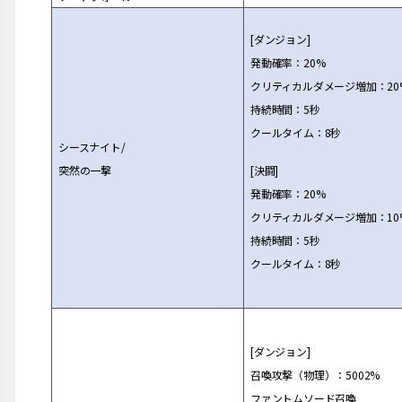
[ダンジョン]
発
動確率：20%
クリティカルダメ
ー
ジ
増
加：20
持
続
時間：5秒
ク
ー
ルタイム：8秒
シ
ー
スナイト/
突然の一
撃
[決
闘
]
発
動確率：20%
クリティカルダメ
ー
ジ
増
加：10
持
続
時間：5秒
ク
ー
ルタイム：8秒
[ダンジョン]
召喚攻
撃
（物理）：5002%
ファントムソ
ー
ド召喚