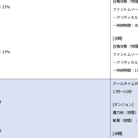
召喚攻
撃
（物理
：23%
ファントムソ
－クリティカル
－持
続
時間：4
[決
闘
]
召喚攻
撃
（物理
：23%
ファントムソ
－クリティカル
－持
続
時間：1
ク
ー
ルタイム
17秒→15秒
撃
[ダンジョン]
魔力
剣
（物理）
斬
撃
（物理）：2
撃
[決
闘
]