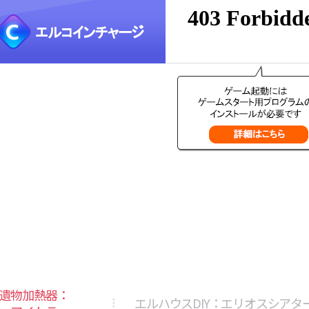
遺物加熱器：
エルハウスDIY：エリオスシアタ