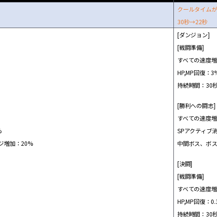
ク
ー
ルタイム
30秒→22秒
[ダンジョン]
[
戦闘
準備]
すべての速度
増
HP,MP回復：3
持
続
時間：30
[勝利への
闘
志]
すべての速度
増
%
SPアクティブ消
ジ
増
加：20%
中間ボス、ボ
[決
闘
]
[
戦闘
準備]
すべての速度
増
HP,MP回復：0.
持
続
時間：30