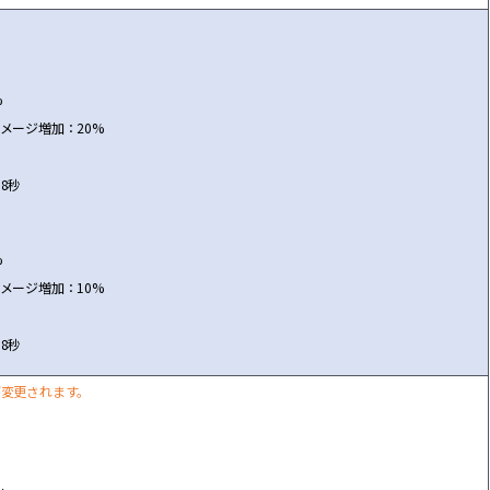
%
メ
ー
ジ
増
加：20%
8秒
%
メ
ー
ジ
増
加：10%
8秒
が
変
更されます。