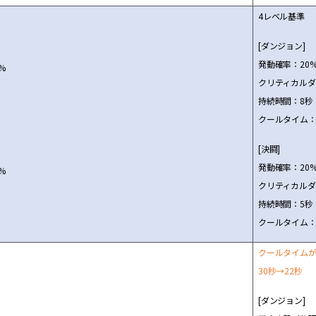
4レベル基準
[ダンジョン]
発
動確率：20
%
クリティカルダ
持
続
時間：8秒
ク
ー
ルタイム：
[決
闘
]
発
動確率：20
%
クリティカルダ
持
続
時間：5秒
ク
ー
ルタイム：
ク
ー
ルタイム
30秒→22秒
[ダンジョン]