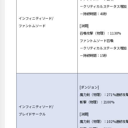
－クリティカルステ
ー
タス
増
加
－持
続
時間：40秒
インフィニティソ
ー
ド/
ファントムソ
ー
ド
[決
闘
]
召喚攻
撃
（物理）：1130%
ファントムソ
ー
ド召喚
－クリティカルステ
ー
タス
増
加
－持
続
時間：15秒
[ダンジョン]
魔力
剣
（物理）：271%連
続
攻
斬
撃
（物理）：2100%
インフィニティソ
ー
ド/
ブレイドサ
ー
クル
[決
闘
]
魔力
剣
（物理）：102%連
続
攻