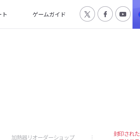
ート
ゲームガイド
Q
ゲーム特徴
合わせ
世界観
ージ
キャラクター
画
封印された
加熱器リオーダーショップ