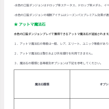
-水色の口笛ダンジョンはドロップ率ステータス、ドロップ率メダル、イ
-水色の口笛ダンジョンの報酬アイテムはシーズンパスプレミアム効果が
★ アットマ魔法石
水色の口笛ダンジョンプレイで獲得できるアットマ魔法石が追加されます
１．アットマ魔法石の等級は一般、レア、エリート、ユニック等級があり
２．アットマ魔法石は取引および共有銀行を利用できません。
３．魔法石の種類と各等級別オプションは下記を参考してください。
魔法石種類
オプシ