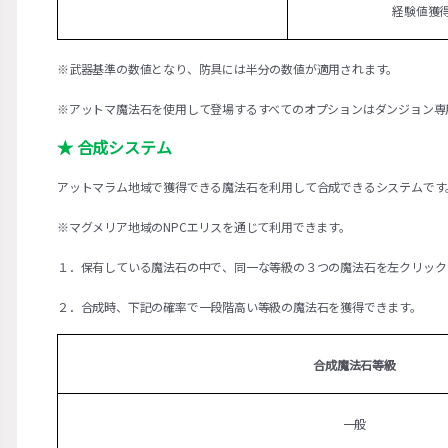
経験値獲
※武器基準の数値となり、防具には半分の数値が適用されます。
※アットマ魔法石を使用して登場するすべてのオプションはダンジョン専
★ 合成システム
アットマラム地域で獲得できる魔法石を利用して合成できるシステムです
※マグメリア地域のNPCエリスを通じて利用できます。
１．保有している魔法石の中で、同一な等級の３つの魔法石を左クリック
２．合成時、下記の確率で一段階高い等級の魔法石を獲得できます。
合成魔法石等級
一般