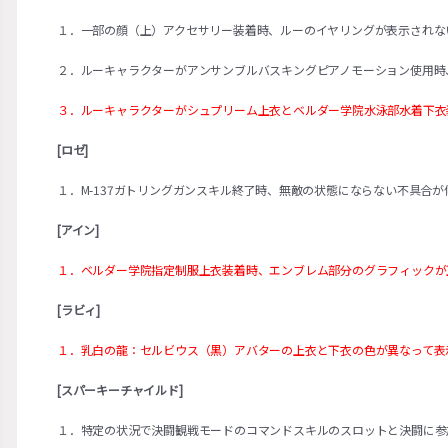
１．一部の顔（上）アクセサリー装着時、ルーのイヤリングが表示されな
２．ルーキャラクターがアンサンブルバスキングピアノモーション使用時
３．ルーキャラクターがシュプリーム上衣とベルダー学院水泳部水着下衣
[ロゼ]
１．M-137ガトリングガンスキル終了時、無敵の状態にならない不具合が
[アイン]
１．ベルダー学院指定制服上衣装着時、エンブレム部分のグラフィックが
[ラビィ]
１．乳白の龍：セルビウス（黒）アバターの上衣と下衣の色が異なって表
[スパーキーチャイルド]
１．特定の状況で決闘観戦モードのコマンドスキルのスロットと決闘に参