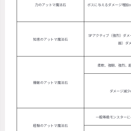
力のアットマ魔法石
ボスに与えるダメージ増加o
SPアクティブ（強烈）ダメー
知恵のアットマ魔法石
越）ダ
柔軟、強靭、強烈、
機敏のアットマ魔法石
ダメージ減少
一般等級モンスターに
経験のアットマ魔法石