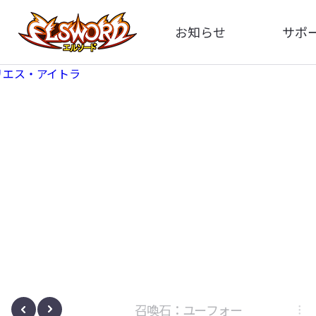
お知らせ
サポ
全体
FA
告知
お問い
アップデート
イメ
イベント
動
ボサノヴァ
召喚石：ユーフォー