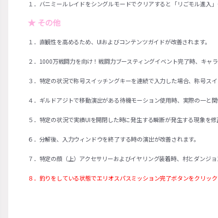
１．バニミールレイドをシングルモードでクリアすると「リごモル進入」
★ その他
１．直観性を高めるため、UIおよびコンテンツガイドが改善されます。
２．1000万戦闘力を向け！戦闘力ブースティングイベント完了時、キャ
３．特定の状況で称号スイッチングキーを連続で入力した場合、称号スイ
４．ギルドアジトで移動演出がある待機モーション使用時、実際の一と関
５．特定の状況で実績UIを開閉した時に発生する瞬断が発生する現象を修
６．分解後、入力ウィンドウを終了する時の演出が改善されます。
７．特定の顔（上）アクセサリーおよびイヤリング装着時、村とダンジョ
８．釣りをしている状態でエリオスパスミッション完了ボタンをクリック