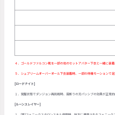
４．ゴールドファルコン靴を一部の他のセットアバター下衣と一緒に装着
５．シュプリームオーバーオール下衣装着時、一部の待機モーションで足
[ロードナイト]
１．覚醒状態でダンジョン再挑戦時、風斬りの刃パッシブの効果が正常的
[ルーンスレイヤー]
１．[真]フェニックスタロンスキル使用時、味方に適用されるフェニック