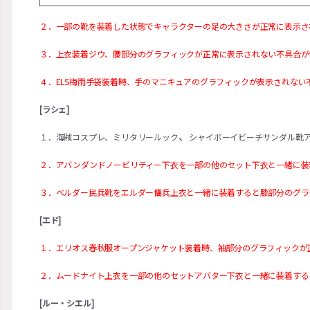
２．一部の靴を装着した状態でキャラクターの足の大きさが正常に表示さ
３．上衣装着ジウ、腰部分のグラフィックが正常に表示されない不具合が
４．ELS梅雨手袋装着時、手のマニキュアのグラフィックが表示されない
[ラシェ]
、
１．海賊コスプレ、ミリタリールック
シャイボーイビーチサンダル靴
２．アバンダンドノービリティー下衣を一部の他のセット下衣と一緒に装
３．ベルダー民兵靴をエルダー傭兵上衣と一緒に装着すると膝部分のグラ
[エド]
１．エリオス春秋服オープンジャケット装着時、袖部分のグラフィックが
２．ムードナイト上衣を一部の他のセットアバター下衣と一緒に装着する
[ルー・シエル]