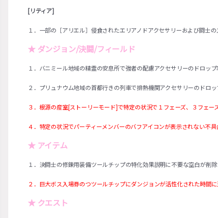
[リティア]
１．一部の［アリエル］侵食されたエリアノドアクセサリーおよび闘士の
★ ダンジョン/決闘/フィールド
１．バニミール地域の精霊の安息所で強者の配慮アクセサリーのドロップ
２．
プリュナウム地域の首都行きの列車で排熱機関アクセサリーのドロッ
３．根源の産室[ストーリーモード]で特定の状況で１フェーズ、３フェ
４．特定の状況でパーティーメンバーのバフアイコンが表示されない不具
★ アイテム
１．決闘士の修錬用装備ツールチップの特化効果説明に不要な空白が削除
２．巨大ボス入場券のつツールチップにダンジョンが活性化された時間に
★ クエスト