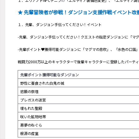
１．エリアノドNPCデニフ
の
「エルティア装備色変更」、「エルティア調
★ 先輩冒険者が参戦！ダンジョン支援作戦イベント改
１．先輩、ダンジョン手伝ってください！イベント
-先輩、ダンジョン手伝ってください！クエストの指定ダンジョンに「マ
-先輩ポイント♥獲得可能ダンジョンに「マグマの息吹」、「水色の口笛
戦闘力2000万以上のキャラクターで後輩キャラクターに登録したパーテ
先輩ポイント獲得可能なダンジョン
野性に蚕食された白鬼の城
悲願の祭壇
プレガスの迷宮
埋もれた聖殿
咲いた鉱物地帯
悪夢のねぐら
根源の産室