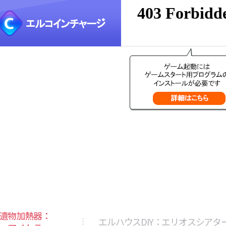
遺物加熱器：
エルハウスDIY：エリオスシアタ