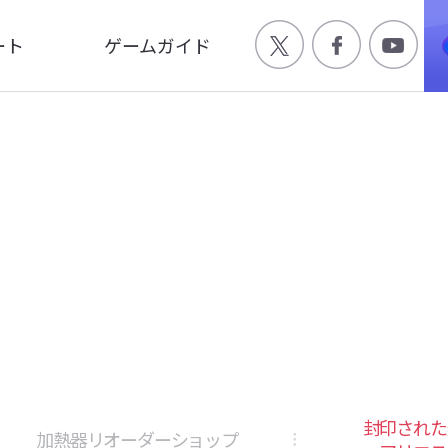
ート
ゲームガイド
Q
ゲーム特徴
合わせ
世界観
ージ
キャラクター
画
封印された
加熱器リオーダーショップ