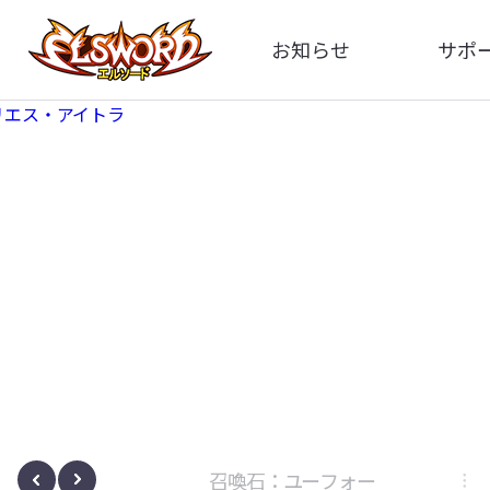
お知らせ
サポ
全体
FA
告知
お問い
アップデート
イメ
イベント
動
ボサノヴァ
召喚石：ユーフォー