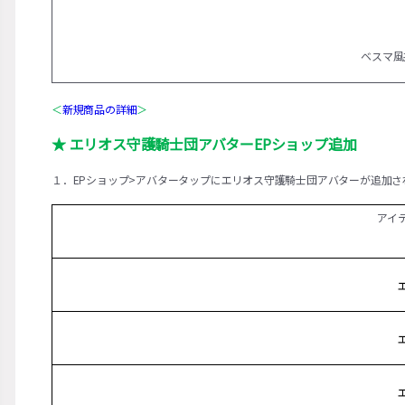
ベスマ風
＜
新規商品の詳細
＞
★ エリオス守護騎士団アバターEPショップ追加
１．EPショップ>アバタータップにエリオス守護騎士団アバターが追加さ
アイ