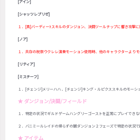
[アイン]
[シャッツレプリゼ]
１．[真]バーディーﾄスキルのダンジョン、決闘ツールチップに響き攻撃
[ノア]
１．共存の祝祭ウクレレ演奏モーション使用時、他のキャラクターよりモ
[リティア]
[ミスチーフ]
１．[チェンジ]メリーハハ 、[チェンジ]キング・ルピクススキルのモー
★ ダンジョン/決闘/フィールド
１．特定の状況でギルドゲームハングリーゴーストを正常にプレイできな
２．バニミールレイドの帰らずの闇ダンジョン２フェーズで特定の状況で
★ アイテム