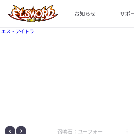
お知らせ
サポ
全体
FA
告知
お問い
アップデート
イメ
イベント
動
ボサノヴァ
召喚石：ユーフォー