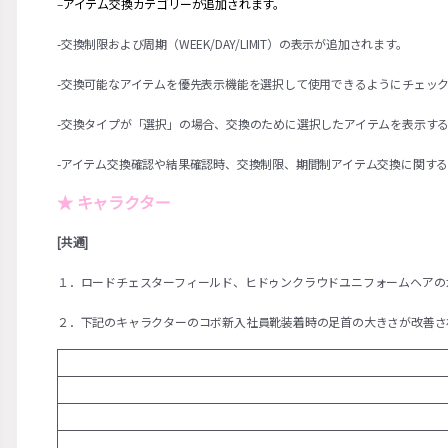
–
アイテム交換カテゴリーが追加されます。
-交換制限および周期（WEEK/DAY/LIMIT）の表示が追加されます。
-交換可能なアイテムを優先表示機能を選択して使用できるようにチェッ
-交換タイプが「選択」の場合、交換のために選択したアイテムを表示す
-アイテム交換確認や結果確認時、交換制限、期間制アイテム交換に関す
★ キャラクター
[共通]
１．ロードチェスターフィールド、ヒドゥンクラウドユニフォームヘアの
２．下記のキャラクターのコボ新入社員靴装着時の足首の大きさが改善さ