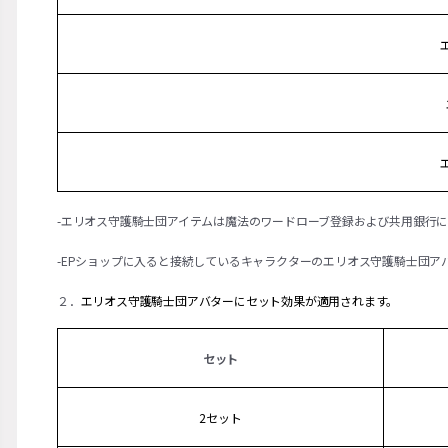
-エリオス守護騎士団アイテムは魔法のワードローブ登録および共用銀行
-EPショップに入ると接続しているキャラクターのエリオス守護騎士団ア
２．
エリオス守護騎士団アバターにセット効果が適用されます。
セット
2セット