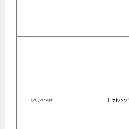
それぞれの確率
[コボ]ワク