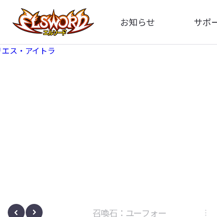
お知らせ
サポ
全体
FA
告知
お問い
アップデート
イメ
イベント
動
ボサノヴァ
召喚石：ユーフォー