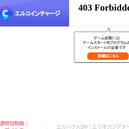
遺物加熱器：
エルハウスDIY：エリオスシアタ