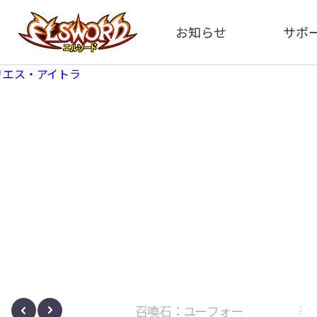
お知らせ
サポ
全体
FA
告知
お問い
アップデート
イメ
イベント
動
ボサノヴァ
召喚石：ユーフォー