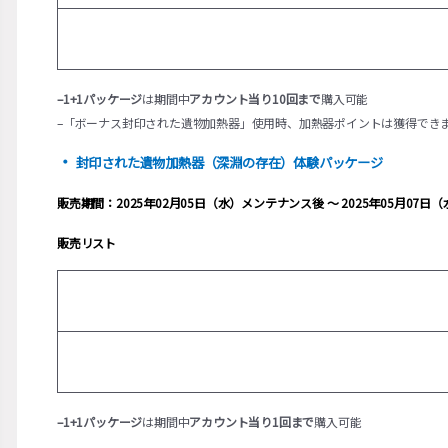
–1+1パッケージ
は期間中
アカウント当り10回まで
購入可能
–「ボーナス封印された遺物加熱器」使用時、加熱器ポイントは獲得でき
・
封印された遺物加熱器（深淵の存在）体験パッケージ
販売期間：2025年02月05日（水）メンテナンス後 ～ 2025年05月07
販売リスト
–1+1パッケージ
は期間中
アカウント当り1回まで
購入可能