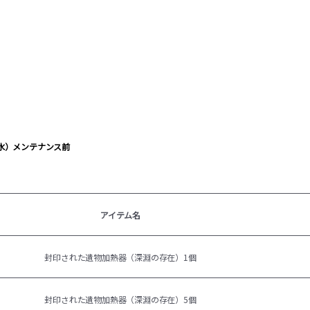
日（水）メンテナンス前
アイテム名
封印された遺物加熱器（深淵の存在）1個
封印された遺物加熱器（深淵の存在）5個