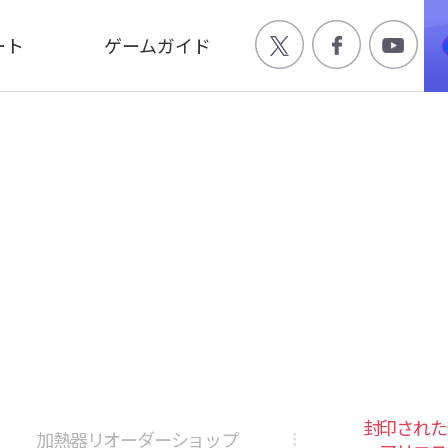
ート
ゲームガイド
Q
ゲーム特徴
合わせ
世界観
ージ
キャラクター
画
封印された
加熱器リオーダーショップ