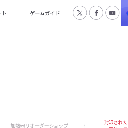
ート
ゲームガイド
Q
ゲーム特徴
合わせ
世界観
ージ
キャラクター
画
封印された
加熱器リオーダーショップ