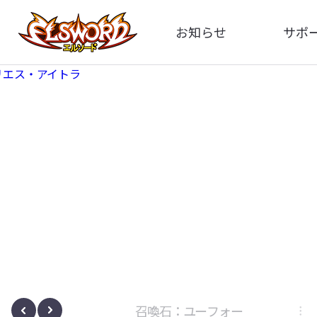
お知らせ
サポ
全体
FA
告知
お問い
アップデート
イメ
イベント
動
ボサノヴァ
召喚石：ユーフォー