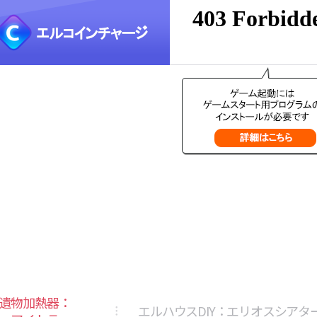
遺物加熱器：
エルハウスDIY：エリオスシアタ