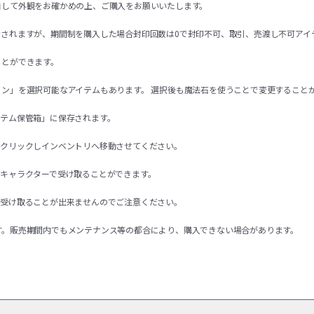
着して外観をお確かめの上、ご購入をお願いいたします。
示されますが、期間制を購入した場合封印回数は0で封印不可、取引、売渡し不可アイ
ことができます。
ョン」を選択可能なアイテムもあります。 選択後も魔法石を使うことで変更すること
イテム保管箱」に保存されます。
右クリックしインベントリへ移動させてください。
るキャラクターで受け取ることができます。
を受け取ることが出来ませんのでご注意ください。
す。販売期間内でもメンテナンス等の都合により、購入できない場合があります。