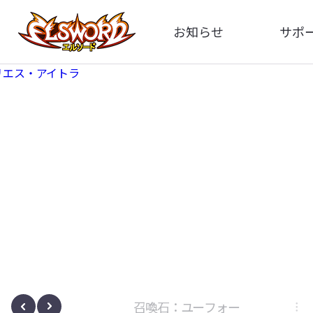
お知らせ
サポ
全体
FA
告知
お問い
アップデート
イメ
イベント
動
ボサノヴァ
召喚石：ユーフォー