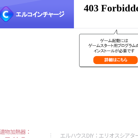
遺物加熱器：
エルハウスDIY：エリオスシアタ