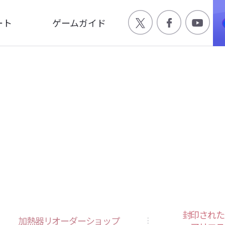
ート
ゲームガイド
Q
ゲーム特徴
合わせ
世界観
ージ
キャラクター
画
封印された
加熱器リオーダーショップ