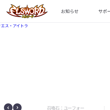
お知らせ
サポ
全体
FA
告知
お問い
アップデート
イメ
イベント
動
ボサノヴァ
召喚石：ユーフォー