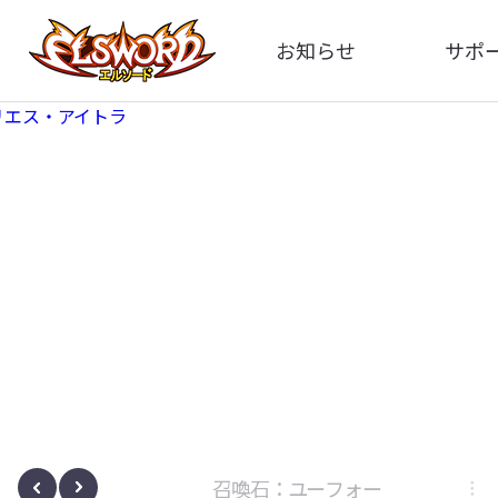
お知らせ
サポ
全体
FA
告知
お問い
アップデート
イメ
イベント
動
ボサノヴァ
召喚石：ユーフォー