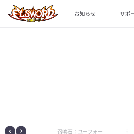
お知らせ
サポ
全体
FA
告知
お問い
アップデート
イメ
イベント
動
ボサノヴァ
召喚石：ユーフォー