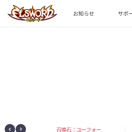
お知らせ
サポ
全体
FA
告知
お問い
アップデート
イメ
イベント
動
ボサノヴァ
召喚石：ユーフォー