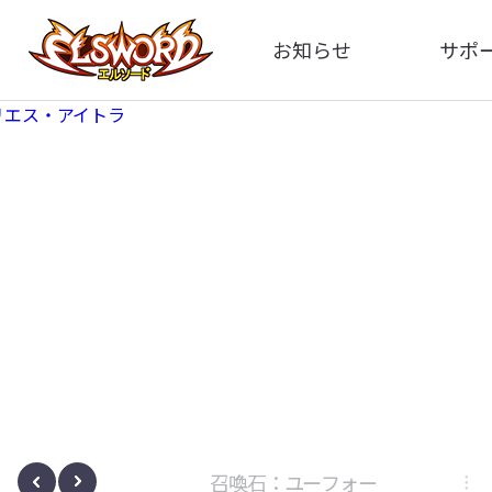
お知らせ
サポ
全体
FA
告知
お問い
アップデート
イメ
イベント
動
ボサノヴァ
召喚石：ユーフォー