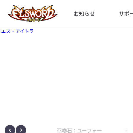
お知らせ
サポ
全体
FA
告知
お問い
アップデート
イメ
イベント
動
ボサノヴァ
召喚石：ユーフォー