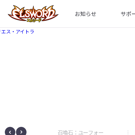
お知らせ
サポ
全体
FA
告知
お問い
アップデート
イメ
イベント
動
ボサノヴァ
召喚石：ユーフォー