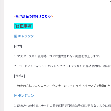
<
新規商品の詳細はこちら
>
[修正事項]
▣
キャラクター
[イヴ]
1. マスタースキル使用時、コアが生成されない問題を修正します。
2．コードアルティメットのジャンクブレイクスキルの連続使用時、最初
[ラビィ]
1. 特定の方法でエタニティーウィナーのマイトラビィパッシブを発動し
▣
ダンジョン
1. 灰まみれの村–5ステージの特定区間で召喚獣が地面に落ちないように