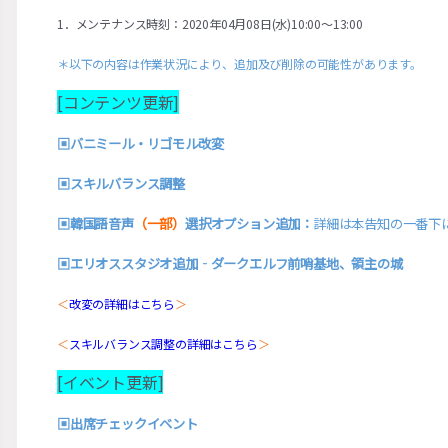
1．メンテナンス時刻：2020年04月08日(水)10:00～13:00
＊以下の内容は作業状況により、追加及び削除の可能性があります。
[コンテンツ更新]
▣
バニミール・リゴモル改変
▣
スキルバランス調整
▣
韓国語音声
（一部）
選択オプション追加：
詳細は本告知の一番下
▣
エリオススタジオ追加‐ダークエルフ前哨基地、領主の城
＜
改変の詳細はこちら
＞
＜
スキルバランス調整の詳細はこちら
＞
[イベント更新]
▣
出席チェックイベント