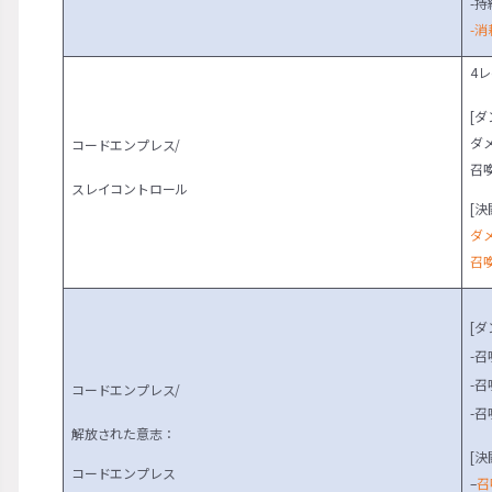
-持
-消
4
[ダ
ダ
コードエンプレス/
召喚
スレイコントロール
[決
ダ
召喚
[ダ
-
-
コードエンプレス/
-
解放された意志：
[決
コードエンプレス
–
召