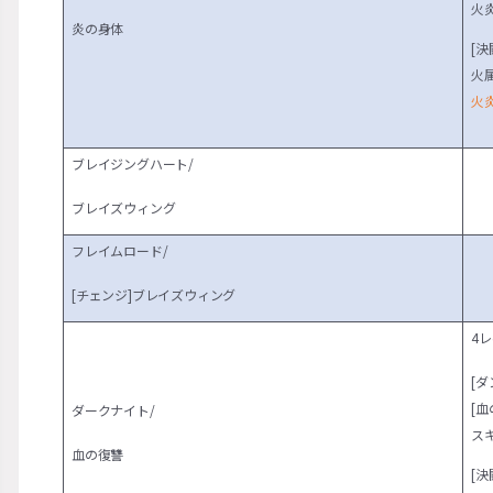
火
炎の身体
[決
火
火
ブレイジングハート/
ブレイズウィング
フレイムロード/
[チェンジ]ブレイズウィング
4
[ダ
[血
ダークナイト/
ス
血の復讐
[決