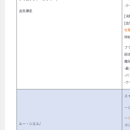
-
血気暴走
[決
[血
攻撃
持
ブ
弱
魔
-
-
-
ス
－
－
ルー・シエル/
コ