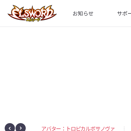
お知らせ
サポ
全体
FA
告知
お問い
アップデート
イメ
イベント
動
ボサノヴァ
召喚石：ユーフォー