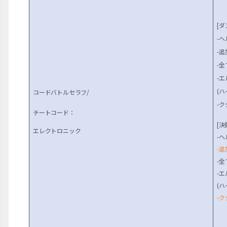
[ダ
-ヘ
-追
-全
-
(ハ
コードバトルセラフ/
-
チートコード：
[決
エレクトロニック
-ヘ
-追
-全
-
(ハ
-