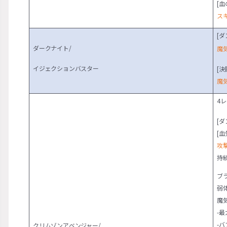
[血
ス
[ダ
ダークナイト/
魔気
イジェクションバスター
[決
魔気
4
[ダ
[血
攻撃
持
ブ
弱
魔
-
-
クリムゾンアベンジャー/