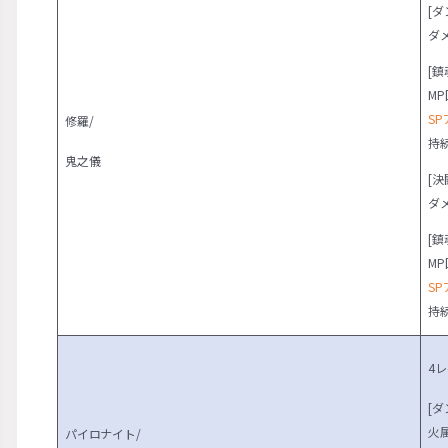
[ダ
ダ
[鎮
MP
S
修羅/
持
鬼之儀
[決
ダ
[鎮
M
S
持
4
[ダ
火
パイロナイト/