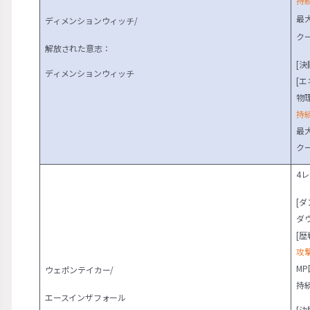
持
最
ディメンションウィッチ/
ク
解放された意志：
[決
ディメンションウィッチ
[
物
持
最
ク
4
[ダ
ダ
[歴
攻
MP
ウェポンテイカー/
持
エースインザフォール
[決