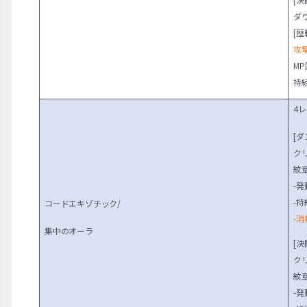
ダ
[歴
攻
MP
持
4
[ダ
ク
紋
-
-
コードエキゾチック/
-消
集中のオーラ
[決
ク
紋
-