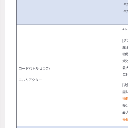
-
-
4
[ダ
魔
物
受
最大
コードバトルセラフ/
毎
エルリアクター
[決
魔
物
受
最大
毎