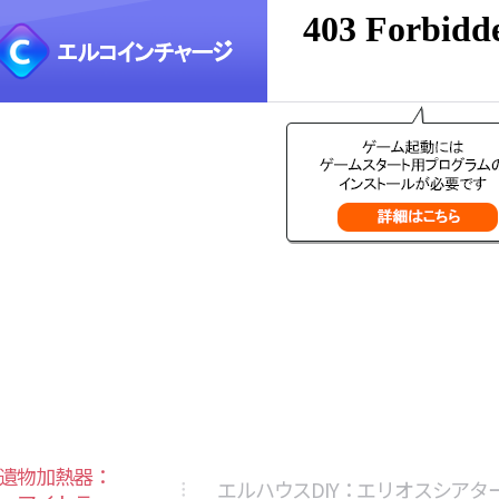
遺物加熱器：
エルハウスDIY：エリオスシアタ