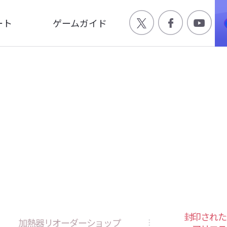
ート
ゲームガイド
Q
ゲーム特徴
合わせ
世界観
ージ
キャラクター
画
封印された
加熱器リオーダーショップ