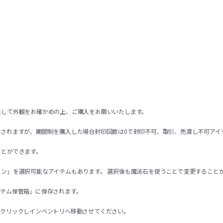
着して外観をお確かめの上、ご購入をお願いいたします。
示されますが、期間制を購入した場合封印回数は0で封印不可、取引、売渡し不可アイ
ことができます。
ョン」を選択可能なアイテムもあります。 選択後も魔法石を使うことで変更すること
イテム保管箱」に保存されます。
右クリックしインベントリへ移動させてください。