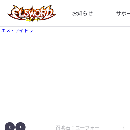
お知らせ
サポ
全体
FA
告知
お問い
アップデート
イメ
イベント
動
ボサノヴァ
召喚石：ユーフォー