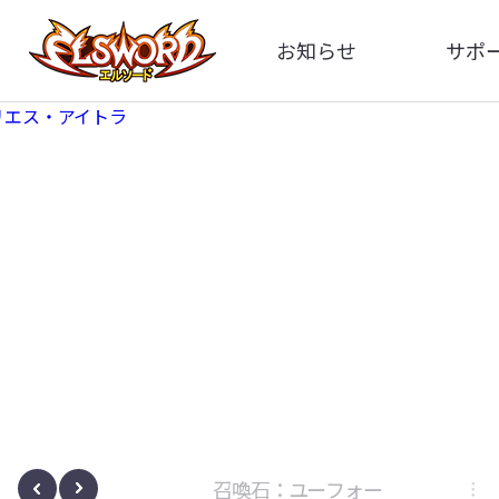
お知らせ
サポ
全体
FA
告知
お問い
アップデート
イメ
イベント
動
ボサノヴァ
召喚石：ユーフォー