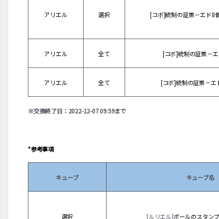
アリエル
選択
[コボ]統制の証票－エド8
アリエル
全て
[コボ]統制の証票－エ
アリエル
全て
[コボ]統制の証票－エ
※交換終了日：2022-12-07 09:59まで
*参考事項
キューブ
キューブ名
選択
[ルリエル]
ポールのスタン