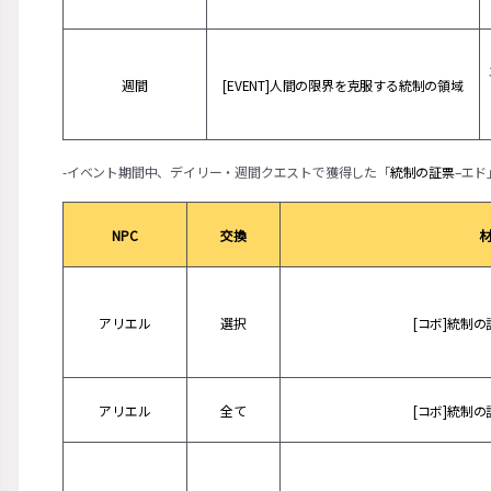
週間
[EVENT]人間の限界を克服する統制の領域
-イベント期間中、デイリー・週間クエストで獲得した「
統制の証票
–エ
NPC
交換
アリエル
選択
[コボ]統制
アリエル
全て
[コボ]統制