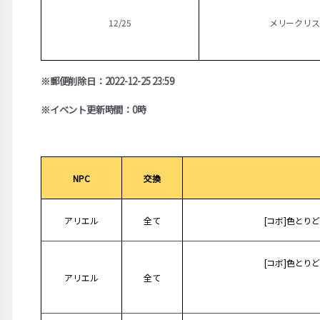
12/25
メリークリス
※
郵便削除日：2022-12-25 23:59
※
イベント更新時間：0時
NPC
交換
アリエル
全て
[コボ]色とり
[コボ]色とり
アリエル
全て