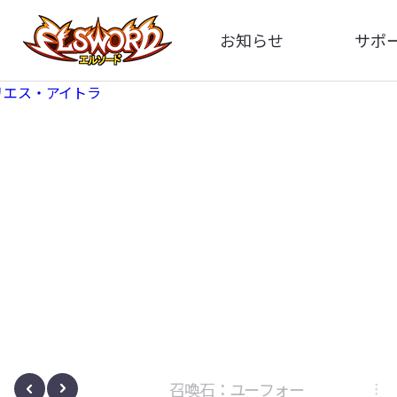
お知らせ
サポ
全体
FA
告知
お問い
アップデート
イメ
イベント
動
ボサノヴァ
召喚石：ユーフォー