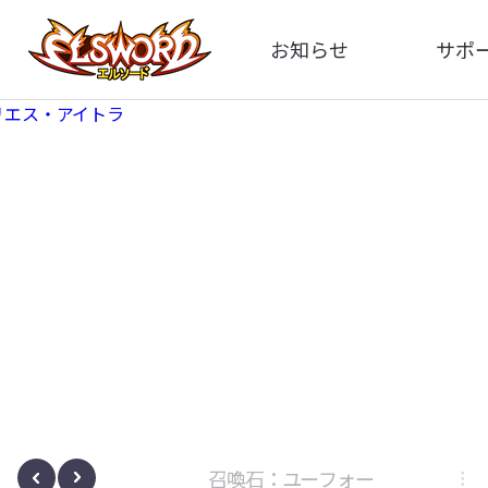
お知らせ
サポ
全体
FA
告知
お問い
アップデート
イメ
イベント
動
ボサノヴァ
召喚石：ユーフォー