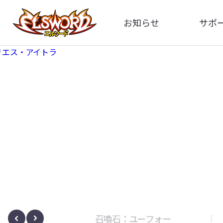
お知らせ
サポ
全体
FA
告知
お問い
アップデート
イメ
イベント
動
ボサノヴァ
召喚石：ユーフォー