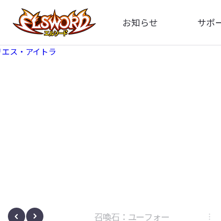
お知らせ
サポ
全体
FA
告知
お問い
アップデート
イメ
イベント
動
ボサノヴァ
召喚石：ユーフォー