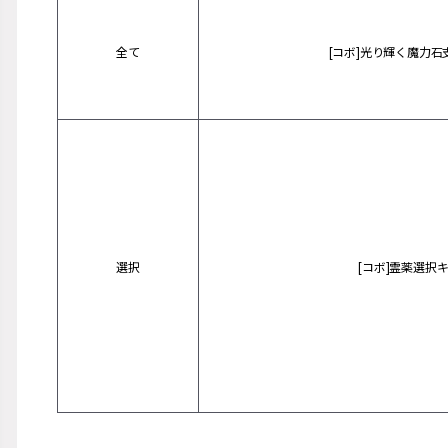
全て
[コボ]光り輝く魔力石
選択
[コボ]霊薬選択