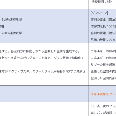
-持続時間：5秒
[ダンジョン]
819%連続攻撃
審判の雷電（魔法
闘]
防御力無視：50%
280%連続攻撃
審判の雷電（魔法
防御力無視：20%
置する。各派前方に移動しながら歪曲した空間を生成する。
エネルギーの核の
は敵を引き寄せながらダメージを与え、ダウン数値を初期化す
エネルギーの核の
ルギーの核を設置
方SPアクティブスキルのクールタイムが毎秒0.7秒ずつ減少さ
歪曲した空間の内
歪曲した空間内部
スキル攻撃スタイ
白、青、黄のフラ
員にバフが適用さ