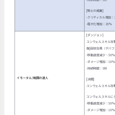
[騎士の威厳]
-クリティカル増加：
-極大化増加：20%
[ダンジョン]
コンウェルスキル攻撃
傷]弱体効果（デバフ
-移動速度減少：50%
-ダメージ増加：10%
-持続時間：5秒
イモータル/戦闘の達人
[決闘]
コンウェルスキル攻撃
コンウェルスキルに
-移動速度減少：50%
-ダメージ増加：10%