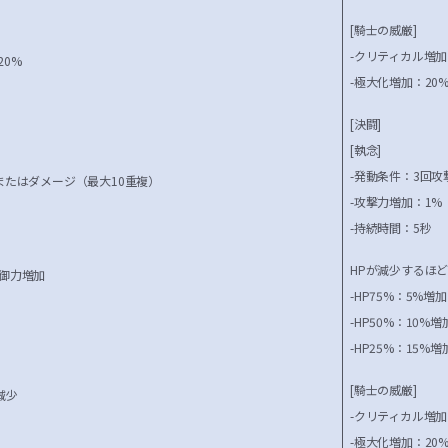
[騎士の威厳]
-クリティカル増加
20%
-極大化増加：20
[決闘]
[執念]
-発動条件：3回攻
またはダメージ（最大10重複）
-攻撃力増加：1%
-持続時間：5秒
HPが減少するほ
防御力増加
-HP75%：5%増加
-HP50%：10%増
-HP25%：15%増
[騎士の威厳]
減少
-クリティカル増加
-極大化増加：20