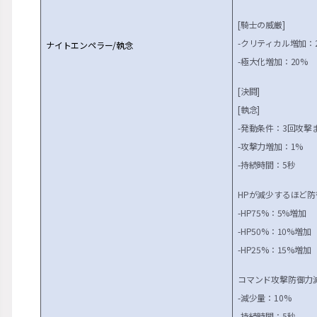
[騎士の威厳]
-クリティカル増加：
ナイトエンペラー/執念
-極大化増加：20%
[決闘]
[執念]
-発動条件：3回攻撃
-攻撃力増加：1%
-持続時間：5秒
HPが減少するほど
-HP75%：5%増加
-HP50%：10%増加
-HP25%：15%増加
コマンド攻撃防御力
-減少量：10%
-持続時間：5秒