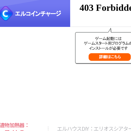
遺物加熱器：
エルハウスDIY：エリオスシアタ