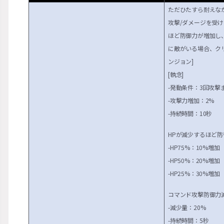
ただひたすら耐えな
攻撃/ダメージを受け
ほど防御力が増加し
に敵がいる場合、ク
ンジョン]
[執念]
-発動条件：3回攻撃
-攻撃力増加：2%
-持続時間：10秒
HPが減少するほど
-HP75%：10%増加
-HP50%：20%増加
-HP25%：30%増加
コマンド攻撃防御力
-減少量：20%
-持続時間：5秒