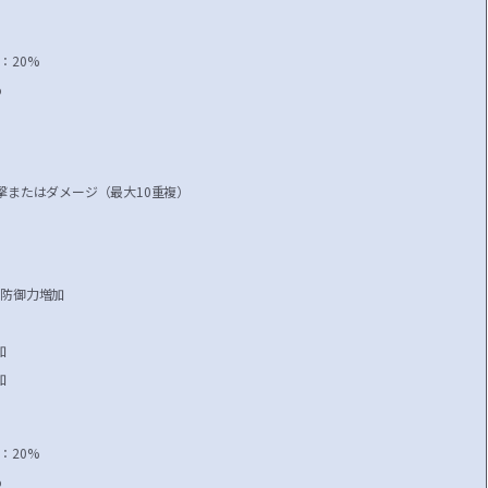
：20%
%
撃またはダメージ（最大10重複）
ど防御力増加
加
加
：20%
%