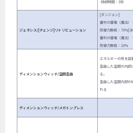
-持続時間：5秒
[ダンジョン]
審判の雷電（魔法）：
ジェネシス/[チェンジ]リトリビューション
防御力無視：70%
[決
審判の雷電（魔法）：
防御力無視：20%
エネルギーの核を設
歪曲した空間の内部
ディメンションウィッチ/空間歪曲
る。
歪曲した空間内部の味
れる
ディメンションウィッチ/メガトンプレス