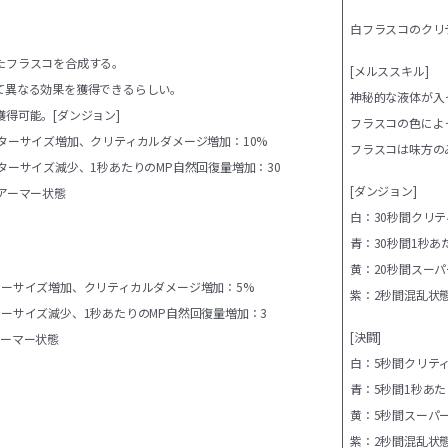
白フラスコのクリ
たフラスコを合成する。
[メルススキル]
て異なる効果を獲得できるらしい。
神秘的な液体が入
獲得可能。
[ダンジョン]
フラスコの色によ
ターサイズ増加、クリティカルダメージ増加：10%
フラスコは味方の
ターサイズ減少、1秒あたりのMP自然回復量増加：30
[ダンジョン]
アーマー状態
白：30秒間クリテ
青：30秒間1秒あ
黄：20秒間スー
ターサイズ増加、クリティカルダメージ増加：5%
紫：2秒間混乱状
ーサイズ減少、1秒あたりのMP自然回復量増加：3
[決闘]
アーマー状態
白：5秒間クリテ
青：5秒間1秒あた
黄：5秒間スーパ
紫：2秒間混乱状