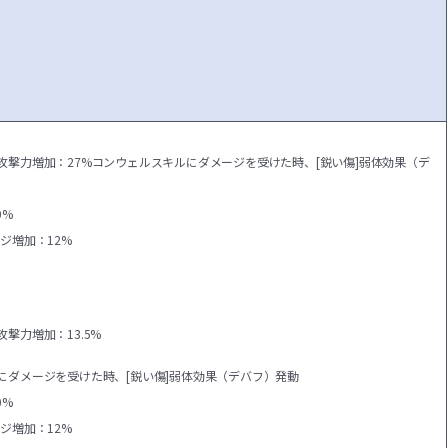
攻撃力増加：27%
コンウェルスキルにダメージを受けた時、[鋭い傷]弱体効果（デ
0%
ジ増加：12%
撃力増加：13.5%
にダメージを受けた時、[鋭い傷]弱体効果（デバフ）発動
0%
ジ増加：12%