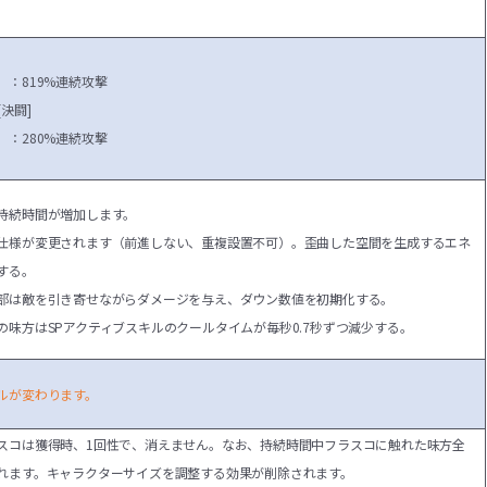
）：819%連続攻撃
[決闘]
）：280%連続攻撃
持続時間が増加します。
仕様が変更されます（前進しない、重複設置不可）。
歪曲した空間を生成するエネ
する。
部は敵を引き寄せながらダメージを与え、ダウン数値を初期化する。
の味方はSPアクティブスキルのクールタイムが毎秒0.7秒ずつ減少する。
ルが変わります。
スコは獲得時、1回性で、消えません。なお、持続時間中フラスコに触れた味方全
れます。
キャラクターサイズを調整する効果が削除されます。