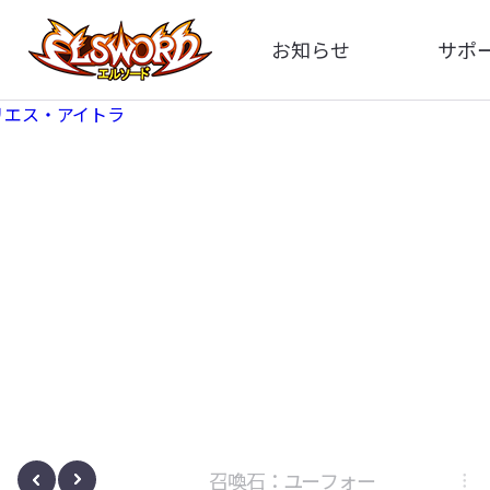
お知らせ
サポ
全体
FA
告知
お問い
アップデート
イメ
イベント
動
ボサノヴァ
召喚石：ユーフォー