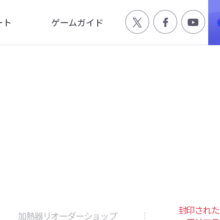
ート
ゲームガイド
Q
ゲーム特徴
合わせ
世界観
ージ
キャラクター
画
封印された
加熱器リオーダーショップ