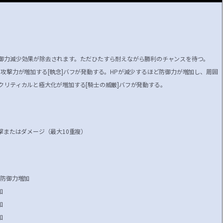
御力減少効果が除去されます。
ただひたすら耐えながら勝利のチャンスを待つ。
、攻撃力が増加する[執念]バフが発動する。HPが減少するほど防御力が増加し、周囲
クリティカルと極大化が増加する[騎士の威厳]バフが発動する。
撃またはダメージ（最大10重複）
ど防御力増加
加
加
加