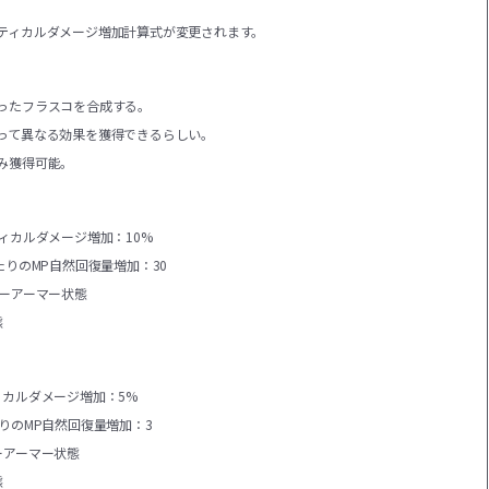
ティカルダメージ増加計算式が変更されます。
ったフラスコを合成する。
って異なる効果を獲得できるらしい。
み獲得可能。
ィカルダメージ増加：10%
たりのMP自然回復量増加：30
パーアーマー状態
態
ィカルダメージ増加：5%
りのMP自然回復量増加：3
ーアーマー状態
態