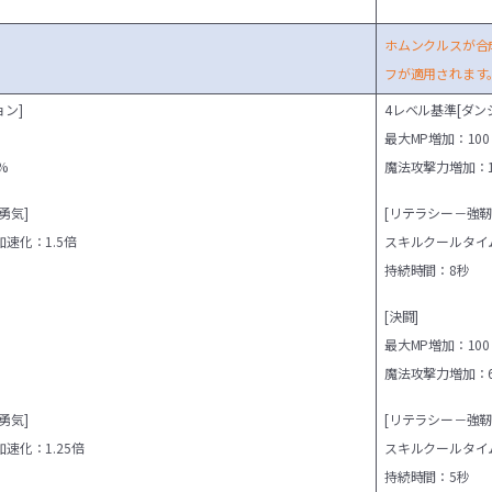
ホムンクルスが合
フが適用されます
ョン]
4レベル基準
[ダン
最大MP増加：100
%
魔法攻撃力増加：1
勇気]
[リテラシー－強靭
速化：1.5倍
スキルクールタイム
持続時間：8秒
[決闘]
最大MP増加：100
%
魔法攻撃力増加：
勇気]
[リテラシー－強靭
速化：1.25倍
スキルクールタイム
持続時間：5秒