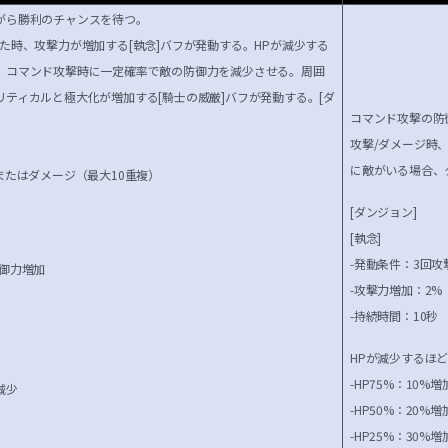
がら勝利のチャンスを待つ。
た時、攻撃力が増加する[執念]バフが発動する。HPが減少する
、コマンド攻撃時に一定確率で敵の防御力を減少させる。周囲
リティカルと極大化が増加する[騎士の威厳]バフが発動する。
[ダ
コマンド攻撃の防
攻撃/ダメージ時
に敵がいる場合、
またはダメージ（最大10重複）
[ダンジョン]
[執念]
-発動条件：3回攻
防御力増加
-攻撃力増加：2%
-持続時間：10秒
HPが減少するほ
-HP75%：10%増
減少
-HP50%：20%増
-HP25%：30%増