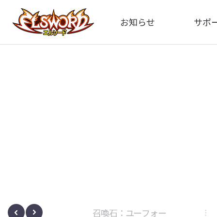
お知らせ
サポ
全体
FA
告知
お問い
アップデート
イメ
イベント
動
ボサノヴァ
召喚石：ユーフォー