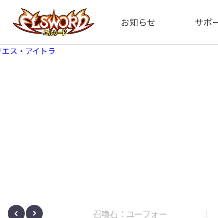
お知らせ
サポ
全体
FA
告知
お問い
アップデート
イメ
イベント
動
ボサノヴァ
召喚石：ユーフォー