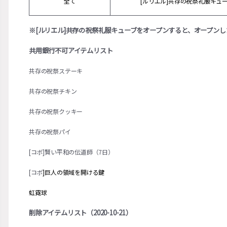
全て
[ルリエル]共存の祝祭礼服キュ
※[ルリエル]共存の祝祭礼服キューブをオープンすると、オープン
共用銀行不可アイテムリスト
共存の祝祭ステーキ
共存の祝祭チキン
共存の祝祭クッキー
共存の祝祭パイ
[コボ]賢い平和の伝道師（7日）
[コボ
]巨人の領域を開ける鍵
虹
霓
球
削除アイテムリスト（2020-10-21）