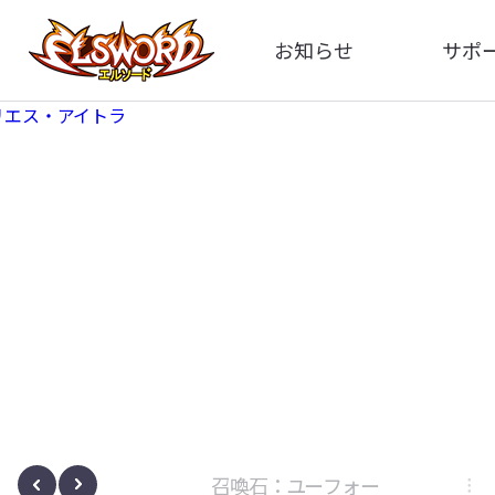
お知らせ
サポ
全体
FA
告知
お問い
アップデート
イメ
イベント
動
ボサノヴァ
召喚石：ユーフォー