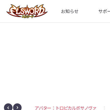
お知らせ
サポ
全体
FA
告知
お問い
アップデート
イメ
イベント
動
レート
アバター：トロピカルボサノヴァ