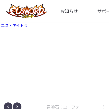
お知らせ
サポ
全体
FA
告知
お問い
アップデート
イメ
イベント
動
ボサノヴァ
召喚石：ユーフォー