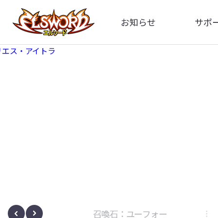
お知らせ
サポ
全体
FA
告知
お問い
アップデート
イメ
イベント
動
ボサノヴァ
召喚石：ユーフォー