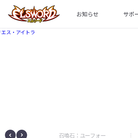
お知らせ
サポ
全体
FA
告知
お問い
アップデート
イメ
イベント
動
ボサノヴァ
召喚石：ユーフォー