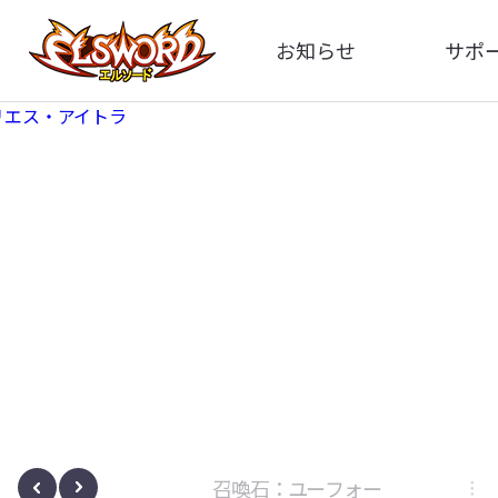
お知らせ
サポ
全体
FA
告知
お問い
アップデート
イメ
イベント
動
ボサノヴァ
召喚石：ユーフォー