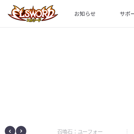
お知らせ
サポ
全体
FA
告知
お問い
アップデート
イメ
イベント
動
ボサノヴァ
召喚石：ユーフォー