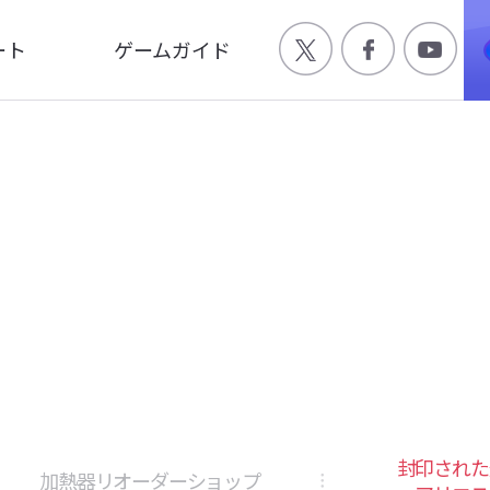
ート
ゲームガイド
Q
ゲーム特徴
合わせ
世界観
ージ
キャラクター
画
封印された
加熱器リオーダーショップ