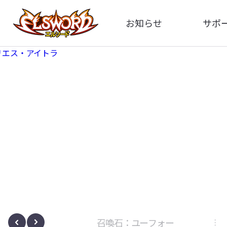
お知らせ
サポ
全体
FA
告知
お問い
アップデート
イメ
イベント
動
ボサノヴァ
召喚石：ユーフォー