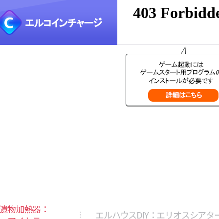
遺物加熱器：
エルハウスDIY：エリオスシアタ