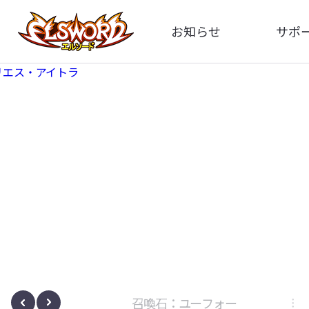
お知らせ
サポ
全体
FA
告知
お問い
アップデート
イメ
イベント
動
ボサノヴァ
召喚石：ユーフォー