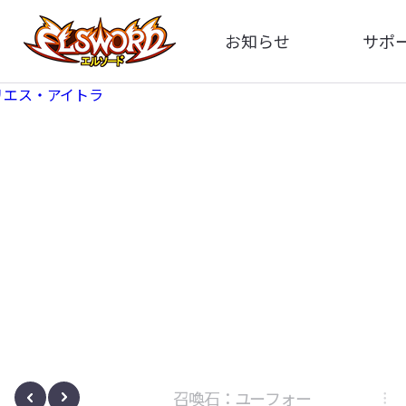
お知らせ
サポ
全体
FA
告知
お問い
アップデート
イメ
イベント
動
ボサノヴァ
召喚石：ユーフォー