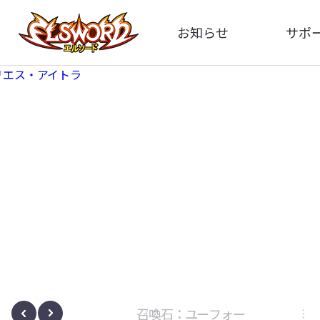
お知らせ
サポ
全体
FA
告知
お問い
アップデート
イメ
イベント
動
ボサノヴァ
召喚石：ユーフォー