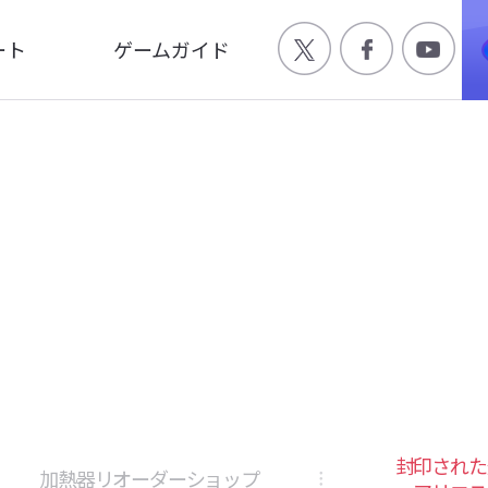
ート
ゲームガイド
Q
ゲーム特徴
合わせ
世界観
ージ
キャラクター
画
封印された
加熱器リオーダーショップ