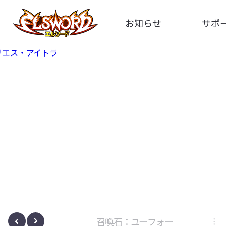
お知らせ
サポ
全体
FA
告知
お問い
アップデート
イメ
イベント
動
ボサノヴァ
召喚石：ユーフォー