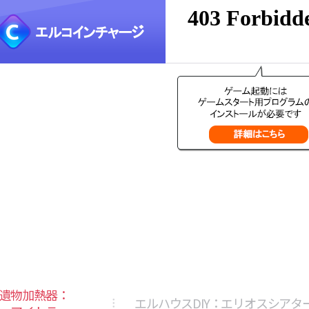
遺物加熱器：
エルハウスDIY：エリオスシアタ