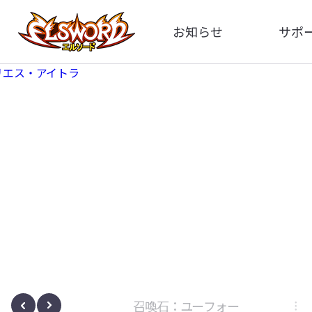
お知らせ
サポ
全体
FA
告知
お問い
アップデート
イメ
イベント
動
ボサノヴァ
召喚石：ユーフォー