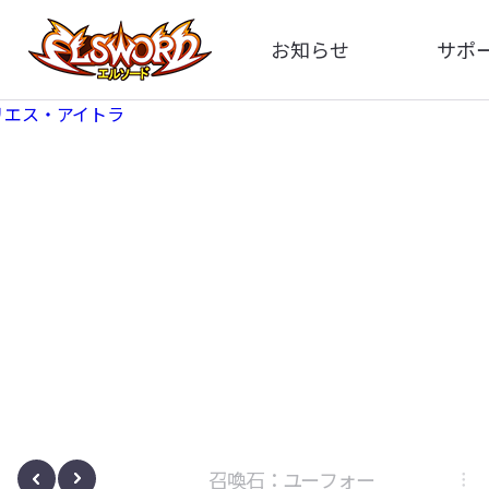
お知らせ
サポ
全体
FA
告知
お問い
アップデート
イメ
イベント
動
ボサノヴァ
召喚石：ユーフォー