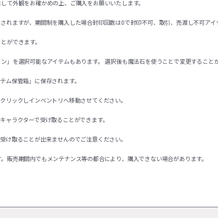
着して外観をお確かめの上、ご購入をお願いいたします。
示されますが、期間制を購入した場合封印回数は0で封印不可、取引、売渡し不可アイ
ことができます。
ョン」を選択可能なアイテムもあります。 選択後も魔法石を使うことで変更すること
イテム保管箱」に保存されます。
右クリックしインベントリへ移動させてください。
るキャラクターで受け取ることができます。
を受け取ることが出来ませんのでご注意ください。
す。販売期間内でもメンテナンス等の都合により、購入できない場合があります。