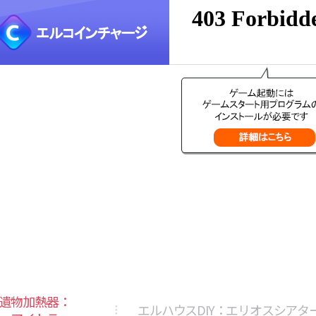
遺物加熱器：
エルハウスDIY：エリオスシアタ