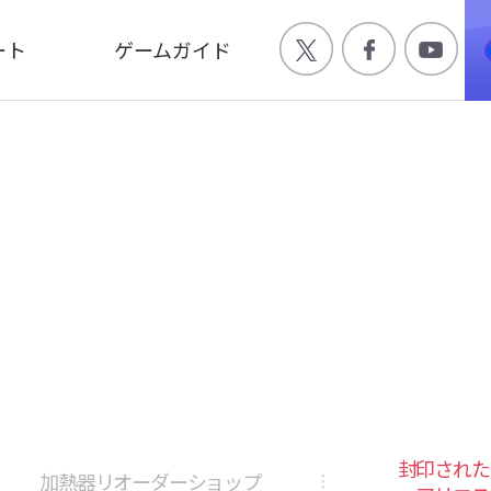
ート
ゲームガイド
Q
ゲーム特徴
合わせ
世界観
ージ
キャラクター
画
封印された
加熱器リオーダーショップ