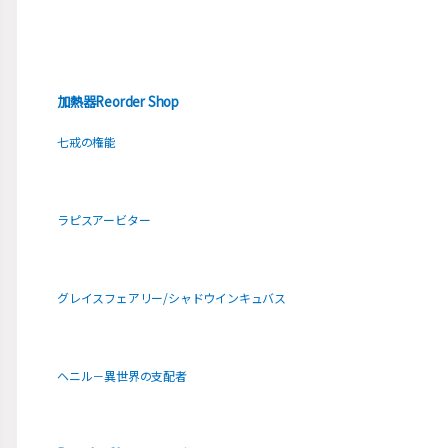
加熱器Reorder Shop
七戒の権能
ラピスアービター
グレイスフェアリー/シャドウインキュバス
ヘニル－異世界の支配者