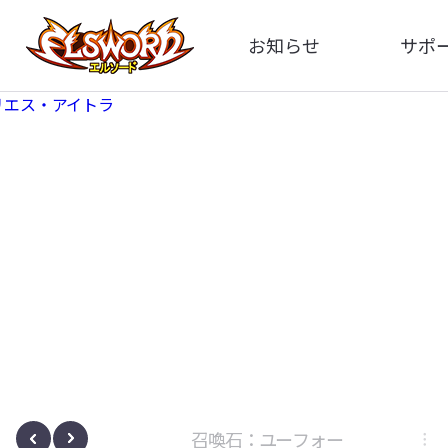
お知らせ
サポ
全体
FA
告知
お問い
アップデート
イメ
イベント
動
ボサノヴァ
召喚石：ユーフォー