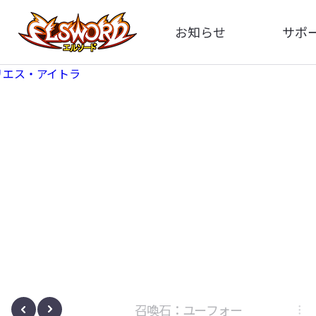
お知らせ
サポ
全体
FA
告知
お問い
アップデート
イメ
イベント
動
ボサノヴァ
召喚石：ユーフォー