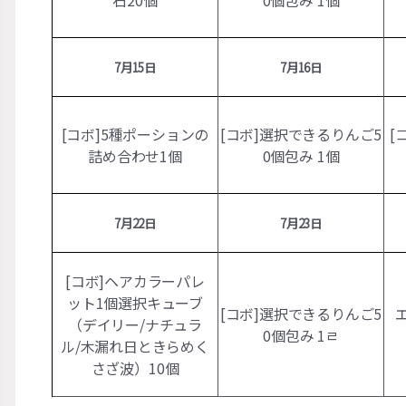
石20
個
0個包み 1
個
7月15日
7月16日
[コボ]5種ポーションの
[コボ]選択できるりんご5
[
詰め合わせ1
個
0個包み 1
個
7月22日
7月23日
[コボ]ヘアカラーパレ
ット1個選択キューブ
[コボ]選択できるりんご5
（デイリー/ナチュラ
0個包み 1
ㄹ
ル/木漏れ日ときらめく
さざ波）10
個