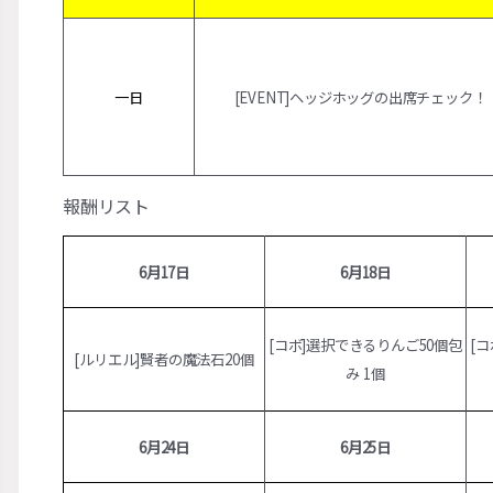
一日
[EVENT]ヘッジホッグの出席チェック！
報酬リスト
6月17日
6月18日
[コボ]選択できるりんご50個包
[
[ルリエル]賢者の魔法石20
個
み 1
個
6月24日
6月25日