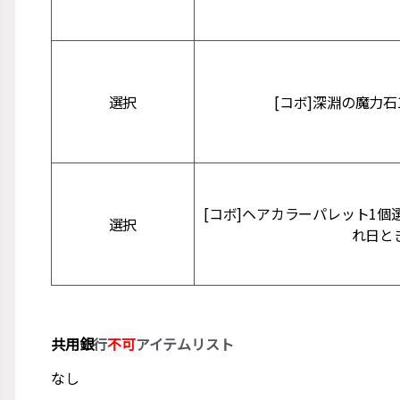
選択
[コボ]深淵の魔力石
[コボ]ヘアカラーパレット1個
選択
れ日と
共用銀
行
不可
アイテムリスト
なし