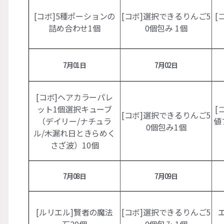
[コボ]5種ポーションの
[コボ]選択できるりんご5
[
詰め合わせ1
個
0個包み 1
個
7月01日
7月02日
[コボ]ヘアカラーパレ
ット1個選択キューブ
[
[コボ]選択できるりんご5
（デイリー/ナチュラ
値
0個包み1
個
ル/木漏れ日ときらめく
さざ波）10
個
7月08日
7月09日
[ルリエル]賢者の魔法
[コボ]選択できるりんご5