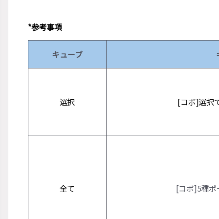
*参考事項
キューブ
選択
[コボ]選択
全て
[コボ]5種