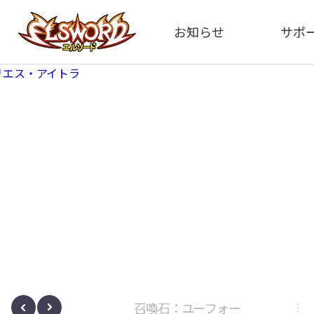
お知らせ
サポ
全体
FA
告知
お問い
アップデート
イメ
イベント
動
ボサノヴァ
召喚石：ユーフォー