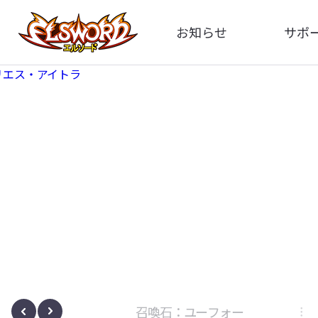
お知らせ
サポ
全体
FA
告知
お問い
アップデート
イメ
イベント
動
ボサノヴァ
召喚石：ユーフォー