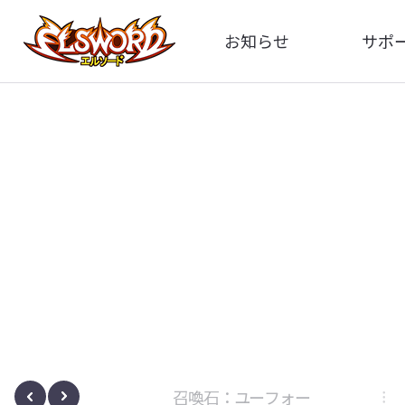
お知らせ
サポ
全体
FA
告知
お問い
アップデート
イメ
イベント
動
ボサノヴァ
召喚石：ユーフォー